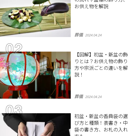
お供え物を解説
葬儀
2024.04.24
【図解】初盆・新盆の飾
りとは？お供え物の飾り
方や宗派ごとの違いを解
説！
葬儀
2024.04.24
初盆・新盆の香典袋の選
び方と種類！表書き・中
袋の書き方、お札の入れ