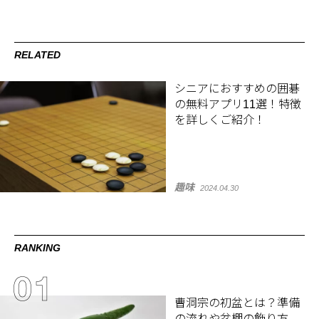
RELATED
シニアにおすすめの囲碁
の無料アプリ11選！特徴
を詳しくご紹介！
趣味
2024.04.30
RANKING
曹洞宗の初盆とは？準備
の流れや盆棚の飾り方、