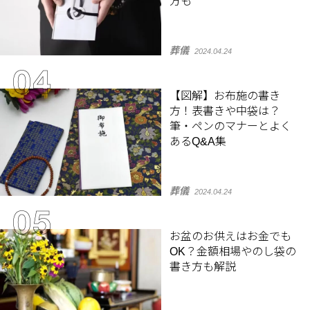
方も
葬儀
2024.04.24
【図解】お布施の書き
方！表書きや中袋は？
筆・ペンのマナーとよく
あるQ&A集
葬儀
2024.04.24
お盆のお供えはお金でも
OK？金額相場やのし袋の
書き方も解説