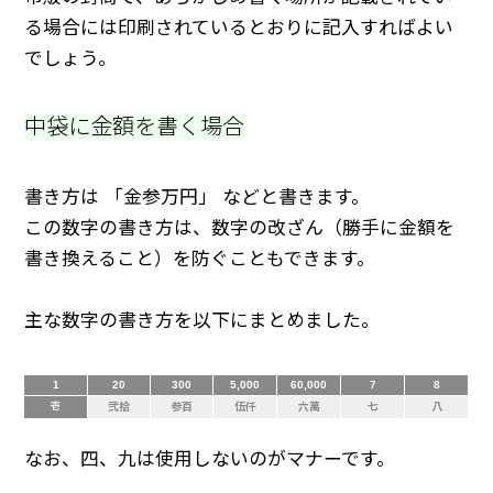
る場合には印刷されているとおりに記入すればよい
でしょう。
中袋に金額を書く場合
書き方は 「金参万円」 などと書きます。
この数字の書き方は、数字の改ざん（勝手に金額を
書き換えること）を防ぐこともできます。
主な数字の書き方を以下にまとめました。
1
20
300
5,000
60,000
7
8
壱
弐拾
参百
伍仟
六萬
七
八
なお、四、九は使用しないのがマナーです。