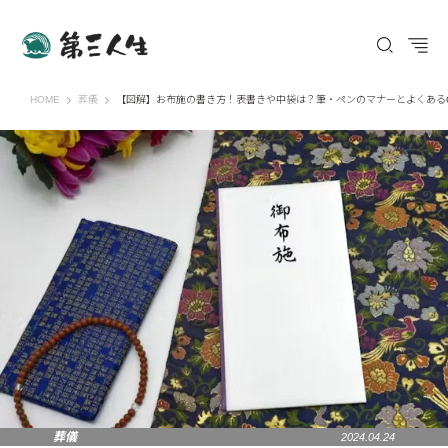
第三人生 〜寄り道の歩き方〜
HOME
葬儀
【図解】お布施の書き方！表書きや中袋は？筆・ペンのマナーとよくある
葬儀
2024.04.24