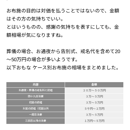
お布施の目的は対価を払うことではないので、金額
はその方の気持ちでいい。
とはいうものの、感謝の気持ちを表すにしても、金
額相場が気になりますね。
葬儀の場合、お通夜から告別式、戒名代を含めて20
～50万円の場合が多いようです。
以下おもな ケース別お布施の相場をまとめました。
内容
金額
お通夜・葬儀の戒名料と読経
２０万～５０万円
四十九日法要
３万～５万円
初盆の読経
３万～５万円
お盆の読経（初盆以外
５千円～２万円
一周忌法要
３万～５万円
三回忌以降の法要
１万円～５万円