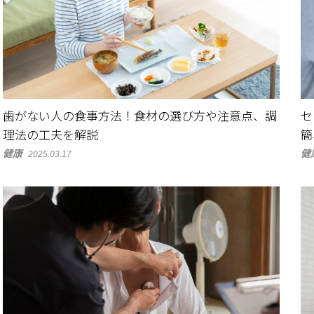
歯がない人の食事方法！食材の選び方や注意点、調
セ
理法の工夫を解説
簡
健康
健
2025.03.17