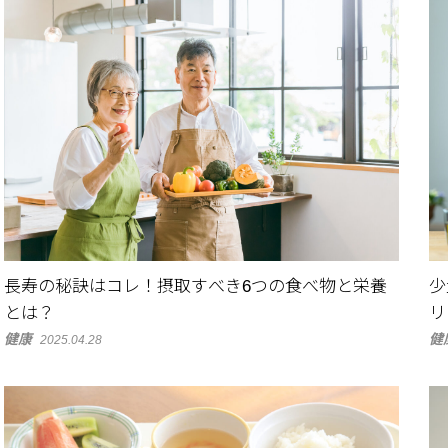
長寿の秘訣はコレ！摂取すべき6つの食べ物と栄養
少
とは？
リ
健康
健
2025.04.28