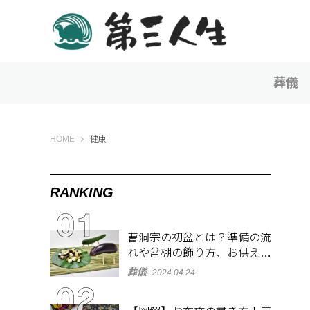
葬儀
第三人生 〜寄り道の歩き方〜
HOME
健康
RANKING
曹洞宗の初盆とは？準備の流
れや盆棚の飾り方、お供え物
を解説
葬儀
2024.04.24