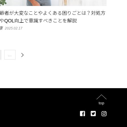
齢者が大変なことやよくある困りごとは？対処方
やQOL向上で意識すべきことを解説
康
2025.02.17
…
top