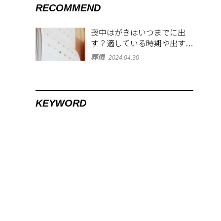
RECOMMEND
喪中はがきはいつまでに出
す？適している時期や出す範
囲を解説！
葬儀
2024.04.30
KEYWORD