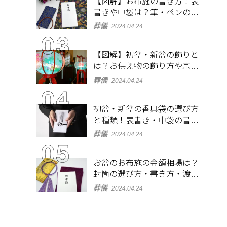
【図解】お布施の書き方！表
書きや中袋は？筆・ペンのマ
ナーとよくあるQ&A集
葬儀
2024.04.24
【図解】初盆・新盆の飾りと
は？お供え物の飾り方や宗派
ごとの違いを解説！
葬儀
2024.04.24
初盆・新盆の香典袋の選び方
と種類！表書き・中袋の書き
方、お札の入れ方も
葬儀
2024.04.24
お盆のお布施の金額相場は？
封筒の選び方・書き方・渡し
方も解説
葬儀
2024.04.24