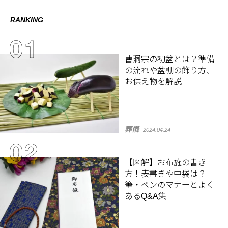
RANKING
曹洞宗の初盆とは？準備
の流れや盆棚の飾り方、
お供え物を解説
葬儀
2024.04.24
【図解】お布施の書き
方！表書きや中袋は？
筆・ペンのマナーとよく
あるQ&A集