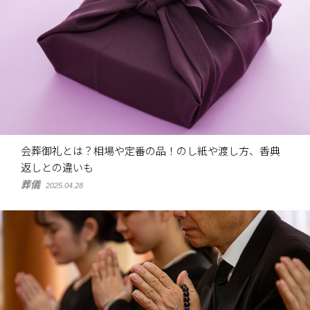
会葬御礼とは？相場や定番の品！のし紙や渡し方、香典
返しとの違いも
葬儀
2025.04.28