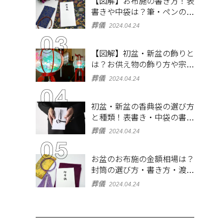
【図解】お布施の書き方！表
書きや中袋は？筆・ペンのマ
ナーとよくあるQ&A集
葬儀
2024.04.24
【図解】初盆・新盆の飾りと
は？お供え物の飾り方や宗派
ごとの違いを解説！
葬儀
2024.04.24
初盆・新盆の香典袋の選び方
と種類！表書き・中袋の書き
方、お札の入れ方も
葬儀
2024.04.24
お盆のお布施の金額相場は？
封筒の選び方・書き方・渡し
方も解説
葬儀
2024.04.24