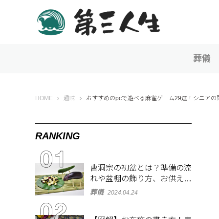
葬儀
第三人生 〜寄り道の歩き方〜
HOME
趣味
おすすめのpcで遊べる麻雀ゲーム29選！シニアの
RANKING
曹洞宗の初盆とは？準備の流
れや盆棚の飾り方、お供え物
を解説
葬儀
2024.04.24