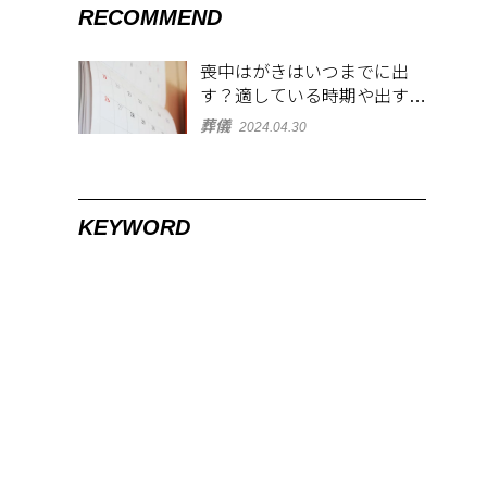
RECOMMEND
喪中はがきはいつまでに出
す？適している時期や出す範
囲を解説！
葬儀
2024.04.30
KEYWORD