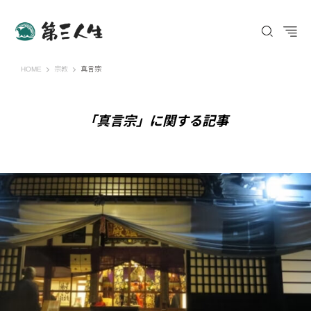
第三人生 〜寄り道の歩き方〜
HOME
宗教
真言宗
「真言宗」に関する記事