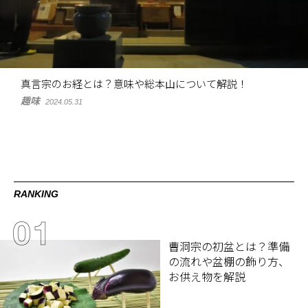
真言宗のお経とは？意味や総本山について解説！
趣味
2024.05.31
RANKING
曹洞宗の初盆とは？準備
の流れや盆棚の飾り方、
お供え物を解説