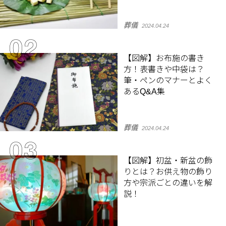
葬儀
2024.04.24
【図解】お布施の書き
方！表書きや中袋は？
筆・ペンのマナーとよく
あるQ&A集
葬儀
2024.04.24
【図解】初盆・新盆の飾
りとは？お供え物の飾り
方や宗派ごとの違いを解
説！