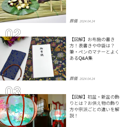
葬儀
2024.04.24
【図解】お布施の書き
方！表書きや中袋は？
筆・ペンのマナーとよく
あるQ&A集
葬儀
2024.04.24
【図解】初盆・新盆の飾
りとは？お供え物の飾り
方や宗派ごとの違いを解
説！