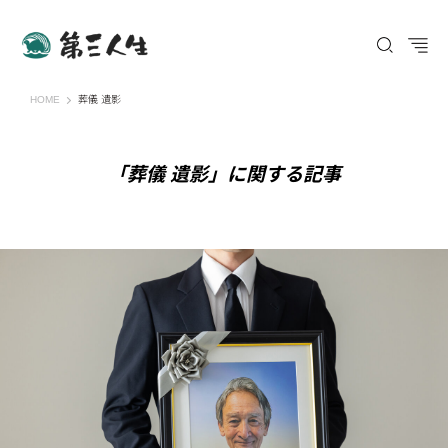
第三人生 〜寄り道の歩き方〜
HOME
葬儀 遺影
「葬儀 遺影」に関する記事