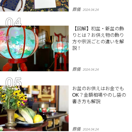
葬儀
2024.04.24
【図解】初盆・新盆の飾
りとは？お供え物の飾り
方や宗派ごとの違いを解
説！
葬儀
2024.04.24
お盆のお供えはお金でも
OK？金額相場やのし袋の
書き方も解説
葬儀
2024.04.24