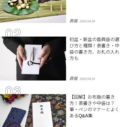
葬儀
2024.04.24
初盆・新盆の香典袋の選
び方と種類！表書き・中
袋の書き方、お札の入れ
方も
葬儀
2024.04.24
【図解】お布施の書き
方！表書きや中袋は？
筆・ペンのマナーとよく
あるQ&A集