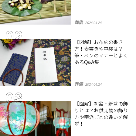
葬儀
2024.04.24
【図解】お布施の書き
方！表書きや中袋は？
筆・ペンのマナーとよく
あるQ&A集
葬儀
2024.04.24
【図解】初盆・新盆の飾
りとは？お供え物の飾り
方や宗派ごとの違いを解
説！