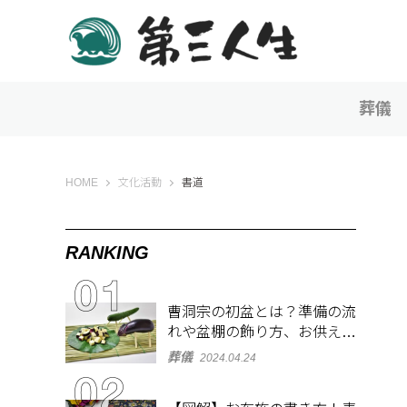
葬儀
第三人生 〜寄り道の歩き方〜
HOME
文化活動
書道
RANKING
曹洞宗の初盆とは？準備の流
れや盆棚の飾り方、お供え物
を解説
葬儀
2024.04.24