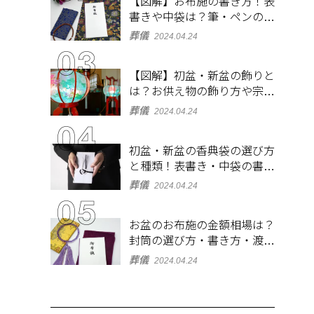
【図解】お布施の書き方！表
書きや中袋は？筆・ペンのマ
ナーとよくあるQ&A集
葬儀
2024.04.24
【図解】初盆・新盆の飾りと
は？お供え物の飾り方や宗派
ごとの違いを解説！
葬儀
2024.04.24
初盆・新盆の香典袋の選び方
と種類！表書き・中袋の書き
方、お札の入れ方も
葬儀
2024.04.24
お盆のお布施の金額相場は？
封筒の選び方・書き方・渡し
方も解説
葬儀
2024.04.24