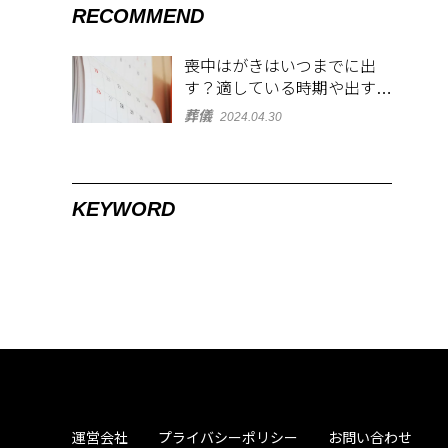
RECOMMEND
喪中はがきはいつまでに出
す？適している時期や出す範
囲を解説！
葬儀
2024.04.30
KEYWORD
運営会社
プライバシーポリシー
お問い合わせ