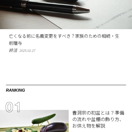
亡くなる前に名義変更をすべき？家族のための相続・生
前贈与
終活
2025.02.27
RANKING
曹洞宗の初盆とは？準備
の流れや盆棚の飾り方、
お供え物を解説