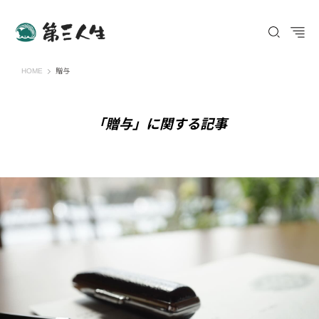
第三人生 〜寄り道の歩き方〜
HOME
贈与
「贈与」に関する記事