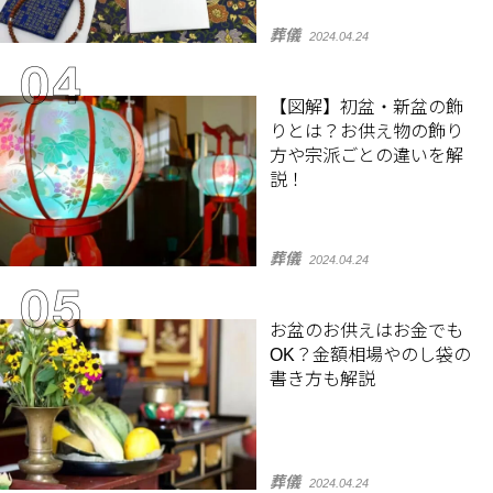
葬儀
2024.04.24
【図解】初盆・新盆の飾
りとは？お供え物の飾り
方や宗派ごとの違いを解
説！
葬儀
2024.04.24
お盆のお供えはお金でも
OK？金額相場やのし袋の
書き方も解説
葬儀
2024.04.24