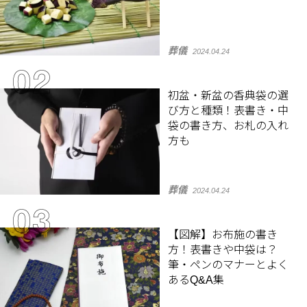
葬儀
2024.04.24
初盆・新盆の香典袋の選
び方と種類！表書き・中
袋の書き方、お札の入れ
方も
葬儀
2024.04.24
【図解】お布施の書き
方！表書きや中袋は？
筆・ペンのマナーとよく
あるQ&A集