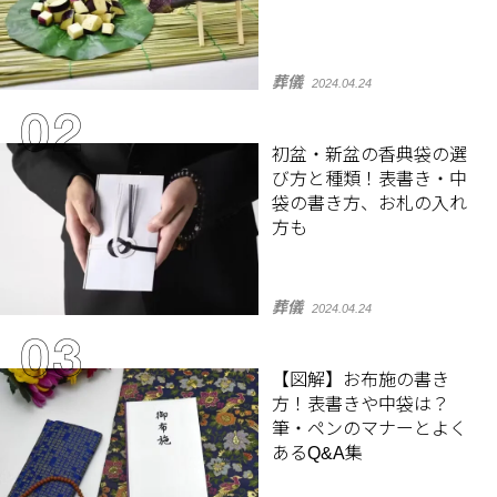
葬儀
2024.04.24
初盆・新盆の香典袋の選
び方と種類！表書き・中
袋の書き方、お札の入れ
方も
葬儀
2024.04.24
【図解】お布施の書き
方！表書きや中袋は？
筆・ペンのマナーとよく
あるQ&A集