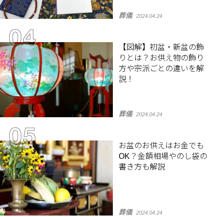
葬儀
2024.04.24
【図解】初盆・新盆の飾
りとは？お供え物の飾り
方や宗派ごとの違いを解
説！
葬儀
2024.04.24
お盆のお供えはお金でも
OK？金額相場やのし袋の
書き方も解説
葬儀
2024.04.24