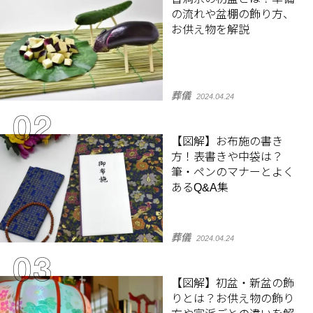
の流れや盆棚の飾り方、
お供え物を解説
葬儀
2024.04.24
【図解】お布施の書き
方！表書きや中袋は？
筆・ペンのマナーとよく
あるQ&A集
葬儀
2024.04.24
【図解】初盆・新盆の飾
りとは？お供え物の飾り