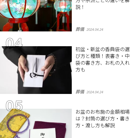
方や宗派ごとの違いを解
説！
葬儀
2024.04.24
初盆・新盆の香典袋の選
び方と種類！表書き・中
袋の書き方、お札の入れ
方も
葬儀
2024.04.24
お盆のお布施の金額相場
は？封筒の選び方・書き
方・渡し方も解説