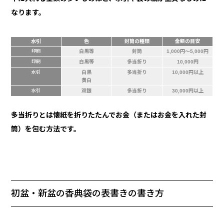
なります。
水引
色
封筒の種類
金額の目安
印刷
白黒等
封筒
1,000円～5,000円
印刷
白黒等
多当折り
10,000円
水引
白黒
多当折り
10,000円以上
黄白
水引
双銀
多当折り
30,000円以上
多当折りとは懐紙を折りたたんでお金（またはお金を入れた封
筒）を包む方法です。
初盆・新盆の香典袋の表書きの書き方