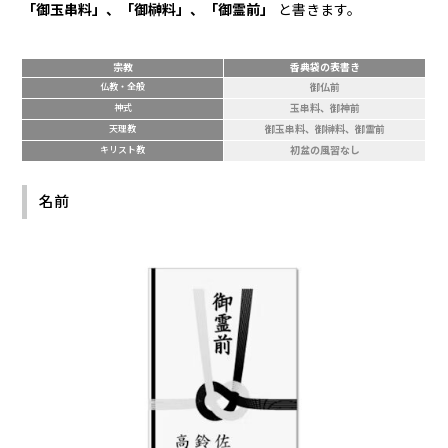
「御玉串料」、「御榊料」、「御霊前」
と書きます。
宗教
香典袋の表書き
仏教・全般
御仏前
神式
玉串料、御神前
天理教
御玉串料、御榊料、御霊前
キリスト教
初盆の風習なし
名前