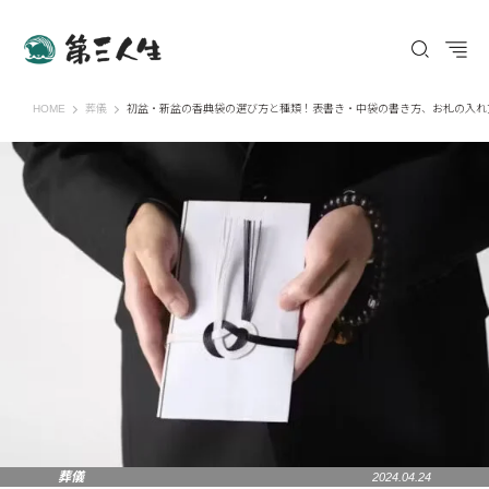
第三人生 〜寄り道の歩き方〜
HOME
葬儀
初盆・新盆の香典袋の選び方と種類！表書き・中袋の書き方、お札の入れ
葬儀
2024.04.24