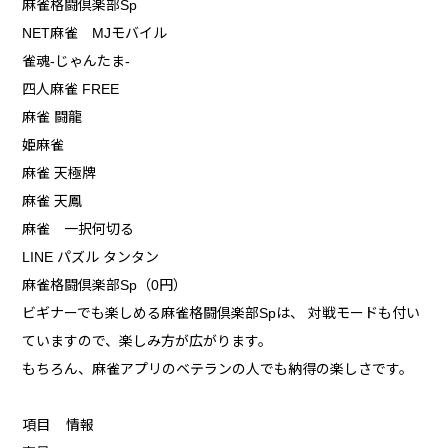
麻雀格闘倶楽部Sp
NET麻雀 MJモバイル
雀魂‐じゃんたま‐
四人麻雀 FREE
麻雀 闘龍
姫麻雀
麻雀 天極牌
麻雀 天鳳
麻雀 一択何切る
LINE パズル タンタン
麻雀格闘倶楽部Sp（0円）
ビギナーでも楽しめる麻雀格闘倶楽部Spは、 対戦モードも付い
ていますので、楽しみ方が広がります。
もちろん、麻雀アプリのベテランの人でも納得の楽しさです。
項目 情報