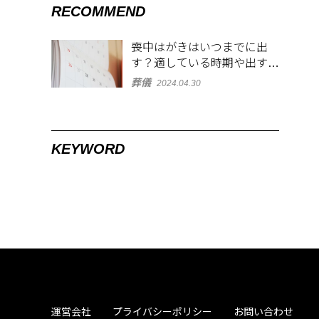
RECOMMEND
喪中はがきはいつまでに出
す？適している時期や出す範
囲を解説！
葬儀
2024.04.30
KEYWORD
運営会社
プライバシーポリシー
お問い合わせ