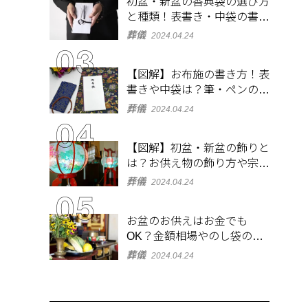
初盆・新盆の香典袋の選び方
と種類！表書き・中袋の書き
方、お札の入れ方も
葬儀
2024.04.24
【図解】お布施の書き方！表
書きや中袋は？筆・ペンのマ
ナーとよくあるQ&A集
葬儀
2024.04.24
【図解】初盆・新盆の飾りと
は？お供え物の飾り方や宗派
ごとの違いを解説！
葬儀
2024.04.24
お盆のお供えはお金でも
OK？金額相場やのし袋の書
き方も解説
葬儀
2024.04.24