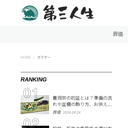
葬儀
第三人生 〜寄り道の歩き方〜
HOME
ガラケー
RANKING
曹洞宗の初盆とは？準備の流
れや盆棚の飾り方、お供え物
を解説
葬儀
2024.04.24