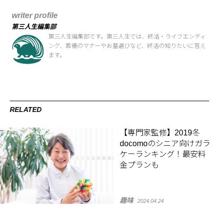
writer profile
第三人生編集部
第三人生編集部です。第三人生では、終活・ライフエンディ
ング、葬儀のマナーやお墓選びなど、終活の知りたいに答え
ます。
RELATED
【専門家監修】2019冬
docomoのシニア向けガラ
ケーランキング！最安料
金プランも
趣味
2024.04.24