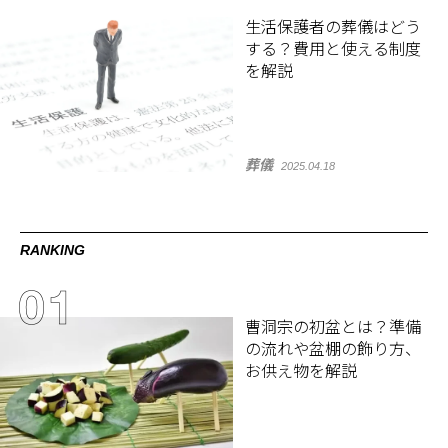
生活保護者の葬儀はどう
する？費用と使える制度
を解説
葬儀
2025.04.18
RANKING
曹洞宗の初盆とは？準備
の流れや盆棚の飾り方、
お供え物を解説