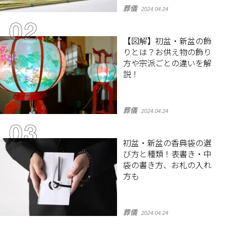
葬儀
2024.04.24
【図解】初盆・新盆の飾
りとは？お供え物の飾り
方や宗派ごとの違いを解
説！
葬儀
2024.04.24
初盆・新盆の香典袋の選
び方と種類！表書き・中
袋の書き方、お札の入れ
方も
葬儀
2024.04.24