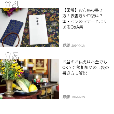
【図解】お布施の書き
方！表書きや中袋は？
筆・ペンのマナーとよく
あるQ&A集
葬儀
2024.04.24
お盆のお供えはお金でも
OK？金額相場やのし袋の
書き方も解説
葬儀
2024.04.24