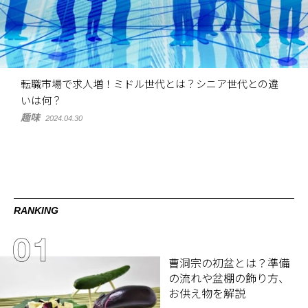
転職市場で求人増！ミドル世代とは？シニア世代との違
いは何？
趣味
2024.04.30
RANKING
曹洞宗の初盆とは？準備
の流れや盆棚の飾り方、
お供え物を解説