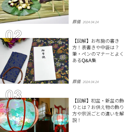
葬儀
2024.04.24
【図解】お布施の書き
方！表書きや中袋は？
筆・ペンのマナーとよく
あるQ&A集
葬儀
2024.04.24
【図解】初盆・新盆の飾
りとは？お供え物の飾り
方や宗派ごとの違いを解
説！