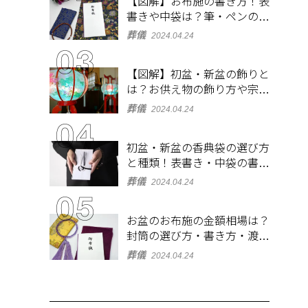
【図解】お布施の書き方！表
書きや中袋は？筆・ペンのマ
ナーとよくあるQ&A集
葬儀
2024.04.24
【図解】初盆・新盆の飾りと
は？お供え物の飾り方や宗派
ごとの違いを解説！
葬儀
2024.04.24
初盆・新盆の香典袋の選び方
と種類！表書き・中袋の書き
方、お札の入れ方も
葬儀
2024.04.24
お盆のお布施の金額相場は？
封筒の選び方・書き方・渡し
方も解説
葬儀
2024.04.24