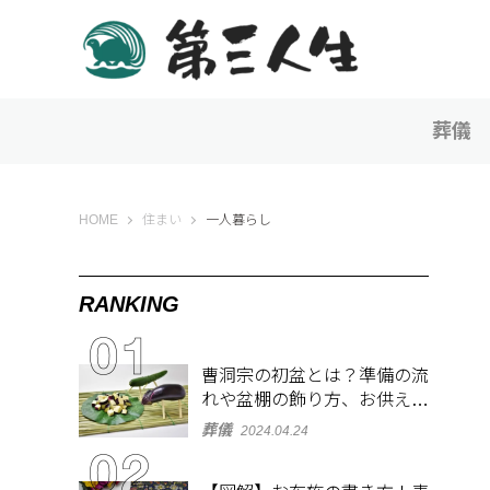
葬儀
第三人生 〜寄り道の歩き方〜
HOME
住まい
一人暮らし
RANKING
曹洞宗の初盆とは？準備の流
れや盆棚の飾り方、お供え物
を解説
葬儀
2024.04.24