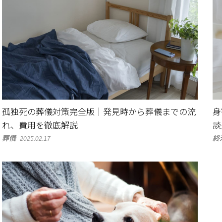
孤独死の葬儀対策完全版｜発見時から葬儀までの流
身
れ、費用を徹底解説
談
葬儀
終
2025.02.17