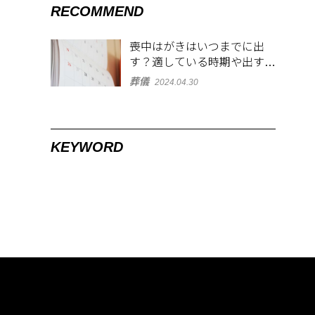
RECOMMEND
喪中はがきはいつまでに出
す？適している時期や出す範
囲を解説！
葬儀
2024.04.30
KEYWORD