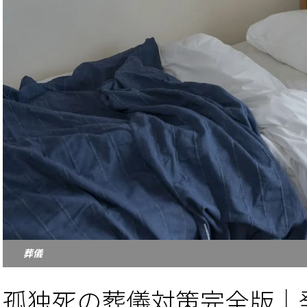
葬儀
孤独死の葬儀対策完全版｜