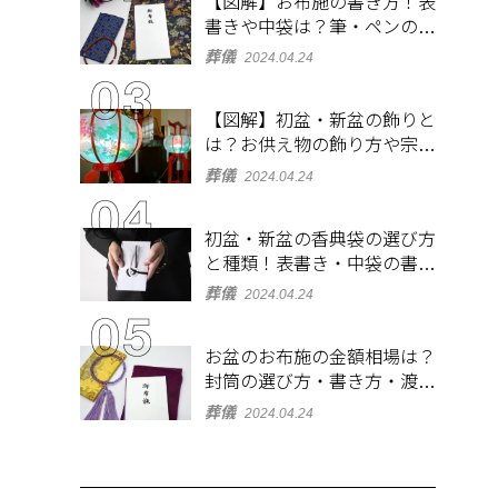
【図解】お布施の書き方！表
書きや中袋は？筆・ペンのマ
ナーとよくあるQ&A集
葬儀
2024.04.24
【図解】初盆・新盆の飾りと
は？お供え物の飾り方や宗派
ごとの違いを解説！
葬儀
2024.04.24
初盆・新盆の香典袋の選び方
と種類！表書き・中袋の書き
方、お札の入れ方も
葬儀
2024.04.24
お盆のお布施の金額相場は？
封筒の選び方・書き方・渡し
方も解説
葬儀
2024.04.24