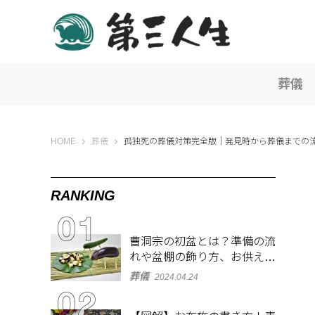
葬儀
第三人生 〜寄り道の歩き方〜
HOME
葬儀
孤独死の葬儀対策完全版｜発見時から葬儀までの
RANKING
曹洞宗の初盆とは？準備の流
れや盆棚の飾り方、お供え物
を解説
葬儀
2024.04.24