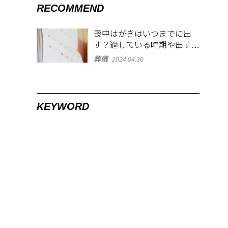
RECOMMEND
喪中はがきはいつまでに出
す？適している時期や出す範
囲を解説！
葬儀
2024.04.30
KEYWORD