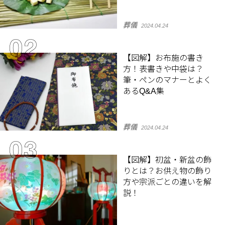
葬儀
2024.04.24
【図解】お布施の書き
方！表書きや中袋は？
筆・ペンのマナーとよく
あるQ&A集
葬儀
2024.04.24
【図解】初盆・新盆の飾
りとは？お供え物の飾り
方や宗派ごとの違いを解
説！