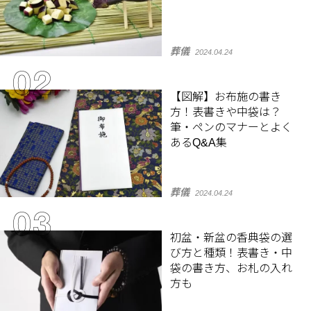
葬儀
2024.04.24
【図解】お布施の書き
方！表書きや中袋は？
筆・ペンのマナーとよく
あるQ&A集
葬儀
2024.04.24
初盆・新盆の香典袋の選
び方と種類！表書き・中
袋の書き方、お札の入れ
方も