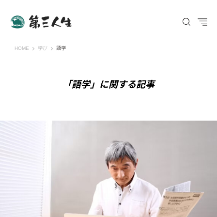
第三人生 〜寄り道の歩き方〜
HOME
学び
語学
「語学」に関する記事