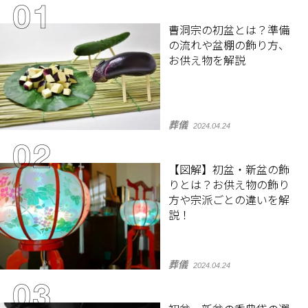
曹洞宗の初盆とは？準備
の流れや盆棚の飾り方、
お供え物を解説
葬儀
2024.04.24
【図解】初盆・新盆の飾
りとは？お供え物の飾り
方や宗派ごとの違いを解
説！
葬儀
2024.04.24