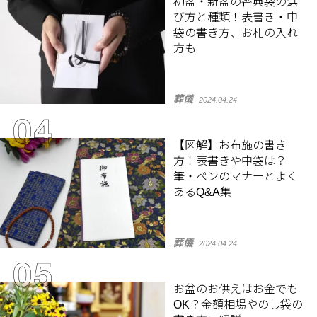
初盆・新盆の香典袋の選
び方と種類！表書き・中
袋の書き方、お札の入れ
方も
葬儀
2024.04.24
【図解】お布施の書き
方！表書きや中袋は？
筆・ペンのマナーとよく
あるQ&A集
葬儀
2024.04.24
お盆のお供えはお金でも
OK？金額相場やのし袋の