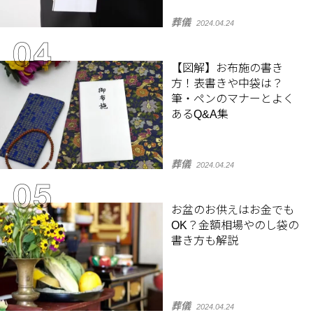
葬儀
2024.04.24
【図解】お布施の書き
方！表書きや中袋は？
筆・ペンのマナーとよく
あるQ&A集
葬儀
2024.04.24
お盆のお供えはお金でも
OK？金額相場やのし袋の
書き方も解説
葬儀
2024.04.24