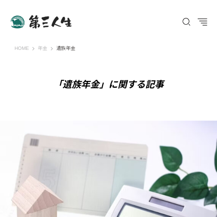
第三人生 〜寄り道の歩き方〜
HOME
年金
遺族年金
「遺族年金」に関する記事