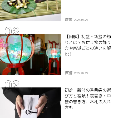
葬儀
2024.04.24
【図解】初盆・新盆の飾
りとは？お供え物の飾り
方や宗派ごとの違いを解
説！
葬儀
2024.04.24
初盆・新盆の香典袋の選
び方と種類！表書き・中
袋の書き方、お札の入れ
方も