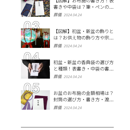
【図解】お布施の書き方！表
書きや中袋は？筆・ペンのマ
ナーとよくあるQ&A集
葬儀
2024.04.24
【図解】初盆・新盆の飾りと
は？お供え物の飾り方や宗派
ごとの違いを解説！
葬儀
2024.04.24
初盆・新盆の香典袋の選び方
と種類！表書き・中袋の書き
方、お札の入れ方も
葬儀
2024.04.24
お盆のお布施の金額相場は？
封筒の選び方・書き方・渡し
方も解説
葬儀
2024.04.24