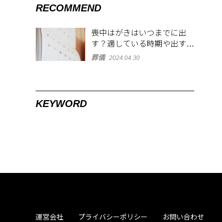
RECOMMEND
喪中はがきはいつまでに出
す？適している時期や出す範
囲を解説！
葬儀
2024.04.30
KEYWORD
運営会社
プライバシーポリシー
お問い合わせ