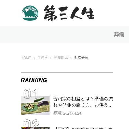
葬儀
第三人生 〜寄り道の歩き方〜
HOME
手続き
熟年離婚
財産分与
RANKING
曹洞宗の初盆とは？準備の流
れや盆棚の飾り方、お供え物
を解説
葬儀
2024.04.24