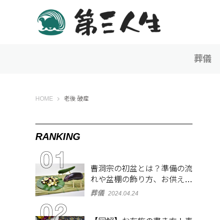
葬儀
第三人生 〜寄り道の歩き方〜
HOME
老後 破産
RANKING
曹洞宗の初盆とは？準備の流
れや盆棚の飾り方、お供え物
を解説
葬儀
2024.04.24