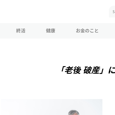
終活
健康
お金のこと
「老後 破産」