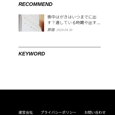
RECOMMEND
喪中はがきはいつまでに出
す？適している時期や出す範
囲を解説！
葬儀
2024.04.30
KEYWORD
運営会社
プライバシーポリシー
お問い合わせ