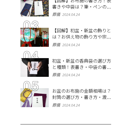
【図解】お布施の書き方！表
書きや中袋は？筆・ペンのマ
ナーとよくあるQ&A集
葬儀
2024.04.24
【図解】初盆・新盆の飾りと
は？お供え物の飾り方や宗派
ごとの違いを解説！
葬儀
2024.04.24
初盆・新盆の香典袋の選び方
と種類！表書き・中袋の書き
方、お札の入れ方も
葬儀
2024.04.24
お盆のお布施の金額相場は？
封筒の選び方・書き方・渡し
方も解説
葬儀
2024.04.24