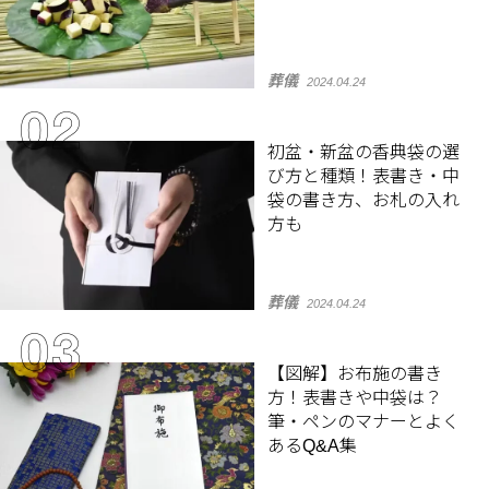
葬儀
2024.04.24
初盆・新盆の香典袋の選
び方と種類！表書き・中
袋の書き方、お札の入れ
方も
葬儀
2024.04.24
【図解】お布施の書き
方！表書きや中袋は？
筆・ペンのマナーとよく
あるQ&A集