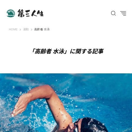
第三人生 〜寄り道の歩き方〜
HOME
運動
高齢者 水泳
「高齢者 水泳」に関する記事