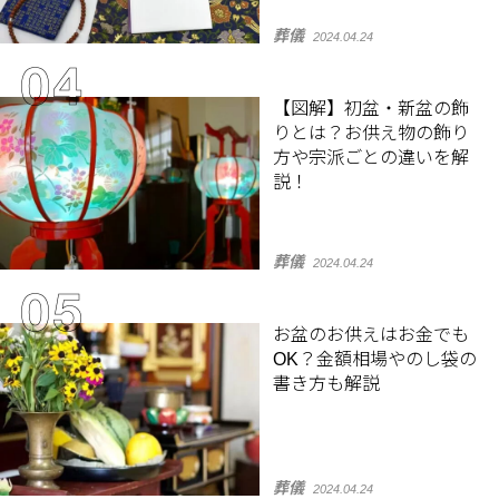
葬儀
2024.04.24
【図解】初盆・新盆の飾
りとは？お供え物の飾り
方や宗派ごとの違いを解
説！
葬儀
2024.04.24
お盆のお供えはお金でも
OK？金額相場やのし袋の
書き方も解説
葬儀
2024.04.24