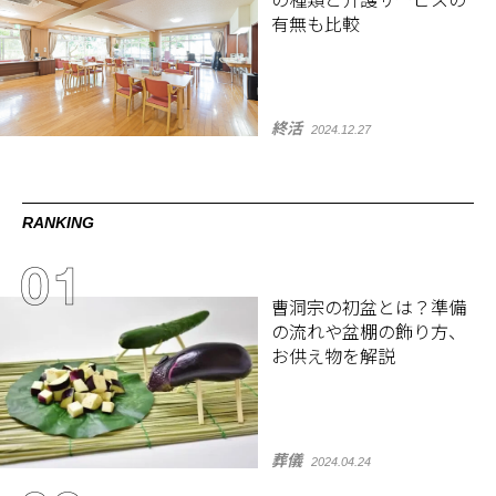
の種類と介護サービスの
有無も比較
終活
2024.12.27
RANKING
曹洞宗の初盆とは？準備
の流れや盆棚の飾り方、
お供え物を解説
葬儀
2024.04.24