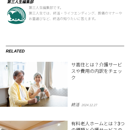
第三人生編集部
第三人生編集部です。
第三人生では、終活・ライフエンディング、葬儀のマナーや
お墓選びなど、終活の知りたいに答えます。
RELATED
サ高住とは？介護サービ
スや費用の内訳をチェッ
ク
終活
2024.12.27
有料老人ホームとは？3つ