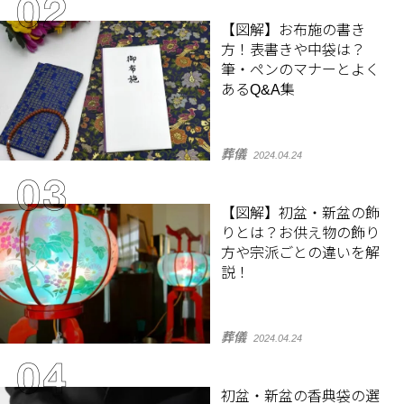
【図解】お布施の書き
方！表書きや中袋は？
筆・ペンのマナーとよく
あるQ&A集
葬儀
2024.04.24
【図解】初盆・新盆の飾
りとは？お供え物の飾り
方や宗派ごとの違いを解
説！
葬儀
2024.04.24
初盆・新盆の香典袋の選