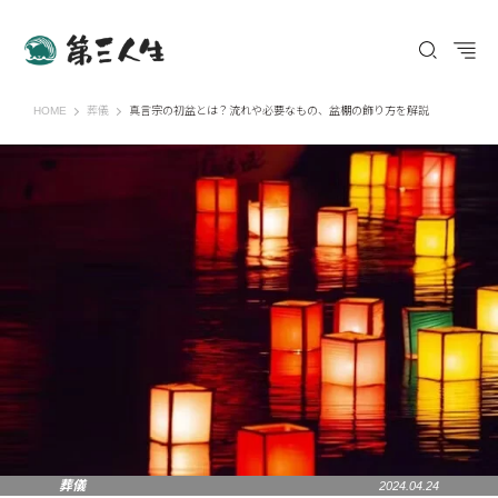
第三人生 〜寄り道の歩き方〜
HOME
葬儀
真言宗の初盆とは？流れや必要なもの、盆棚の飾り方を解説
葬儀
2024.04.24