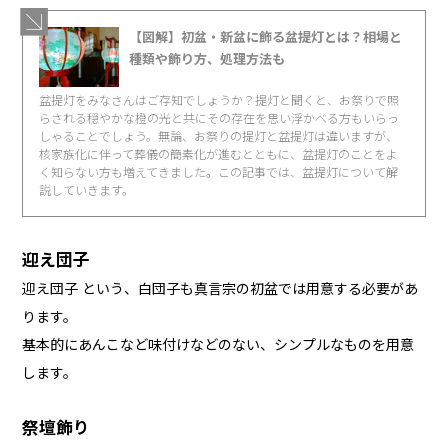
【図解】初盆・新盆に飾る盆提灯とは？相場と
種類や飾り方、処理方法も
盆提灯をみなさんはご存知でしょうか？提灯と聞くと、お祭りで照
らされる穏やかな橙の光と共にその存在を思い浮かべる方もいらっ
しゃることでしょう。無論、お祭りの提灯と盆提灯は違いますが、
核家族化に伴って葬儀の簡素化が進むとともに、盆提灯のことをよ
く知らない方も増えてきました。この記事では、盆提灯について解
説していきます。
迎え団子
迎え団子 という、白団子も真言宗の初盆では用意する必要があ
ります。
基本的にあんこなど味付けなどのない、シンプルなものを用意
します。
祭壇飾り