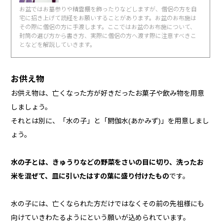
お盆ではお墓参りや精霊棚を飾ったりなどしますが、僧侶の方を自
宅に招き上げて読経をお願いすることがあります。お盆のお布施は
その際に僧侶の方に手渡します。ここではお盆のお布施について、
封筒の選び方から書き方、実際に僧侶の方へ渡す際に注意すべきこ
となどを解説していきます。
お供え物
お供え物は、亡くなった方が好きだったお菓子や飲み物を用意
しましょう。
それとは別に、「水の子」と「閼伽水(あかみず)」を用意しまし
ょう。
水の子とは、きゅうりなどの野菜をさいの目に切り、洗ったお
米を混ぜて、皿に引いたはすの葉に盛り付けたもの
です。
水の子には、亡くなられた方だけではなくその前の先祖様にも
向けていきわたるようにという願いが込められています。