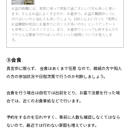
お盆の時期には、実家に帰って家族で過ごすという方も多いと思い
ます。そんなお盆によくするのが、お墓参り。お盆の期間中いつに
行けばいいのと悩む人も多いでしょう。100人以上に行った「実際に
お盆期間中何日にお墓参りに行く人が多いのか」というアンケート
も参考にしてみてください。また、お墓参りといっても何するんだろ
うやどんな服装で行けばいいのといった疑問についてお答えしま
す。
③会食
真言宗に限らず、 会食はあくまで任意 なので、親戚の方や知人
の方の参加状況や日程次第で行うのか判断しましょう。
会食を行う場合は自宅では出前をとり、お墓で法要を行った場
合では、近くのお食事処などで行います。
予約をするのを忘れやすく、事前に人数も確認しなくてはなら
ないので、最近では行わない家庭も増えています。