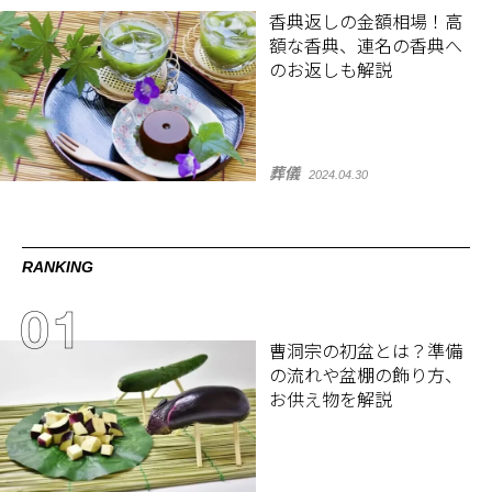
香典返しの金額相場！高
額な香典、連名の香典へ
のお返しも解説
葬儀
2024.04.30
RANKING
曹洞宗の初盆とは？準備
の流れや盆棚の飾り方、
お供え物を解説