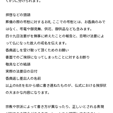
く8つに分けられます。
拝啓などの頭語
葬儀の際の弔慰に対するお礼 ここでの弔慰とは、お香典のみで
はなく、弔電や御見舞、供花、御供品なども含みます。
四十九日法要がを無事に終えたことの報告と、忌明け法要によ
って仏になった故人の戒名を伝えます。
香典返しを受け取って頂くためのお願い
書面でのご挨拶になってしまったことに対するお断り
敬具などの結語
実際の法要日の日付
香典返し差出人の名前
以上の8点を右から順に書き連ねたものが、仏式における挨拶状
の大まかな内容になります。
宗教や宗派によって書き方が異なったり、正しいとされる表現