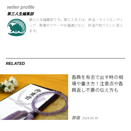
writer profile
第三人生編集部
第三人生編集部です。第三人生では、終活・ライフエンディ
ング、葬儀のマナーやお墓選びなど、終活の知りたいに答え
ます。
RELATED
香典を有志で出す時の相
場や書き方！注意点や香
典返し不要の伝え方も
葬儀
2024.04.30