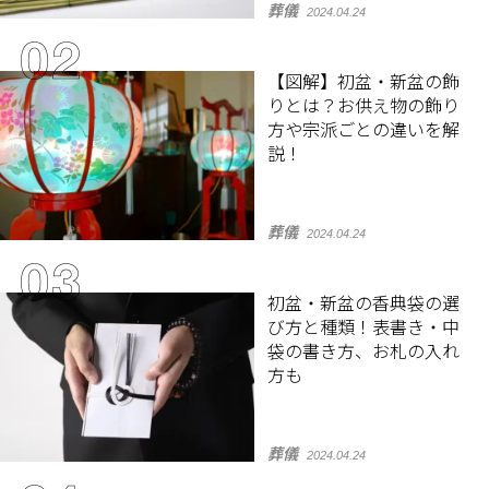
葬儀
2024.04.24
【図解】初盆・新盆の飾
りとは？お供え物の飾り
方や宗派ごとの違いを解
説！
葬儀
2024.04.24
初盆・新盆の香典袋の選
び方と種類！表書き・中
袋の書き方、お札の入れ
方も
葬儀
2024.04.24