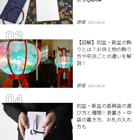
葬儀
2024.04.24
【図解】初盆・新盆の飾
りとは？お供え物の飾り
方や宗派ごとの違いを解
説！
葬儀
2024.04.24
初盆・新盆の香典袋の選
び方と種類！表書き・中
袋の書き方、お札の入れ
方も