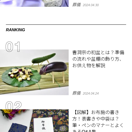
葬儀
2024.04.30
RANKING
曹洞宗の初盆とは？準備
の流れや盆棚の飾り方、
お供え物を解説
葬儀
2024.04.24
【図解】お布施の書き
方！表書きや中袋は？
筆・ペンのマナーとよく
あるQ&A集