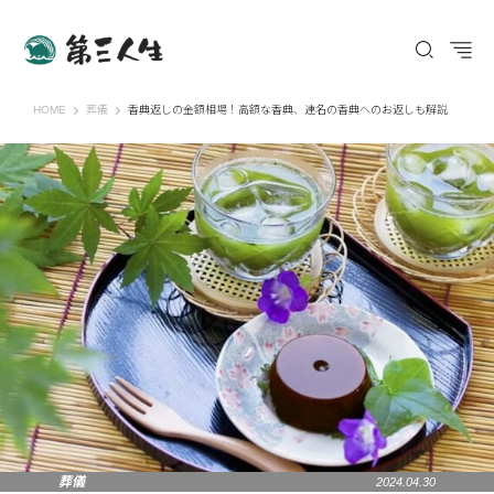
第三人生 〜寄り道の歩き方〜
HOME
葬儀
香典返しの金額相場！高額な香典、連名の香典へのお返しも解説
葬儀
2024.04.30