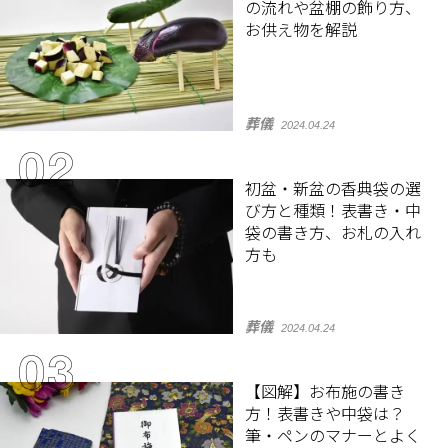
の流れや盆棚の飾り方、
お供え物を解説
葬儀
2024.04.24
初盆・新盆の香典袋の選
び方と種類！表書き・中
袋の書き方、お札の入れ
方も
葬儀
2024.04.24
【図解】お布施の書き
方！表書きや中袋は？
筆・ペンのマナーとよく