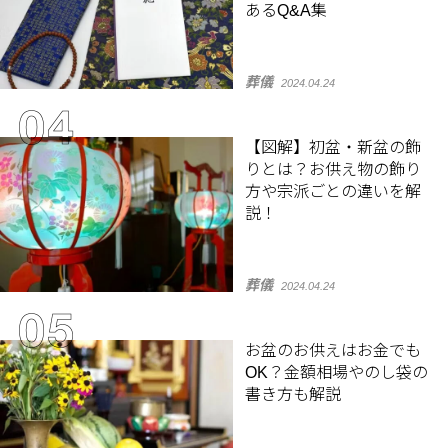
あるQ&A集
葬儀
2024.04.24
【図解】初盆・新盆の飾
りとは？お供え物の飾り
方や宗派ごとの違いを解
説！
葬儀
2024.04.24
お盆のお供えはお金でも
OK？金額相場やのし袋の
書き方も解説