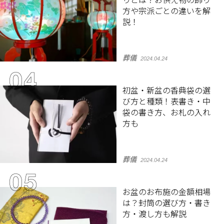
りとは？お供え物の飾り
方や宗派ごとの違いを解
説！
葬儀
2024.04.24
初盆・新盆の香典袋の選
び方と種類！表書き・中
袋の書き方、お札の入れ
方も
葬儀
2024.04.24
お盆のお布施の金額相場
は？封筒の選び方・書き
方・渡し方も解説