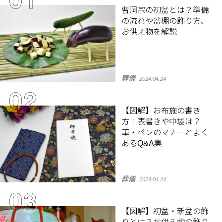
曹洞宗の初盆とは？準備
の流れや盆棚の飾り方、
お供え物を解説
葬儀
2024.04.24
【図解】お布施の書き
方！表書きや中袋は？
筆・ペンのマナーとよく
あるQ&A集
葬儀
2024.04.24
【図解】初盆・新盆の飾