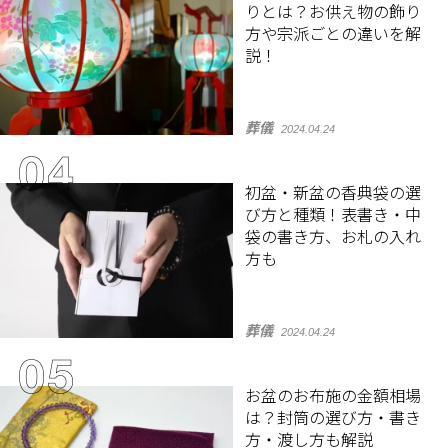
りとは？お供え物の飾り
方や宗派ごとの違いを解
説！
葬儀
2024.04.24
初盆・新盆の香典袋の選
び方と種類！表書き・中
袋の書き方、お札の入れ
方も
葬儀
2024.04.24
お盆のお布施の金額相場
は？封筒の選び方・書き
方・渡し方も解説