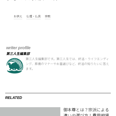
お供え
仏壇・仏具
宗教
writer profile
第三人生編集部
第三人生編集部です。第三人生では、終活・ライフエンディ
ング、葬儀のマナーやお墓選びなど、終活の知りたいに答え
ます。
RELATED
御本尊とは？宗派による
違いや選び方！費用相場