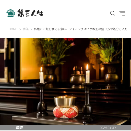
第三人生 〜寄り道の歩き方〜
HOME
葬儀
仏壇にご飯を供える意味、タイミングは？宗教別の盛り方や処分方法も
葬儀
2024.04.30