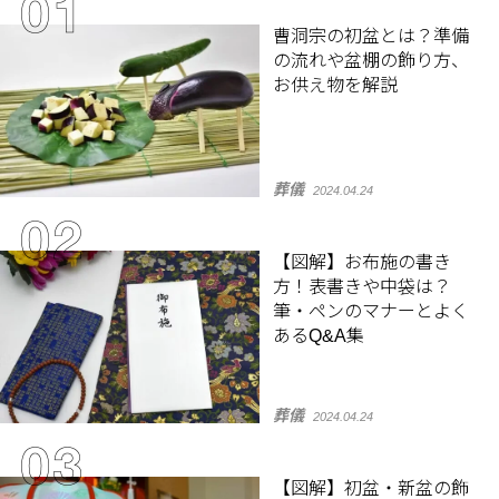
曹洞宗の初盆とは？準備
の流れや盆棚の飾り方、
お供え物を解説
葬儀
2024.04.24
【図解】お布施の書き
方！表書きや中袋は？
筆・ペンのマナーとよく
あるQ&A集
葬儀
2024.04.24
【図解】初盆・新盆の飾