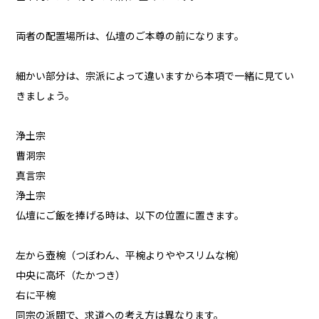
両者の配置場所は、仏壇のご本尊の前になります。
細かい部分は、宗派によって違いますから本項で一緒に見てい
きましょう。
浄土宗
曹洞宗
真言宗
浄土宗
仏壇にご飯を捧げる時は、以下の位置に置きます。
左から壺椀（つぼわん、平椀よりややスリムな椀）
中央に高坏（たかつき）
右に平椀
同宗の派閥で、求道への考え方は異なります。