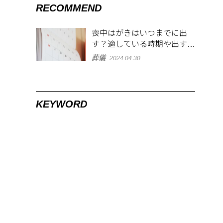
RECOMMEND
喪中はがきはいつまでに出
す？適している時期や出す範
囲を解説！
葬儀
2024.04.30
KEYWORD