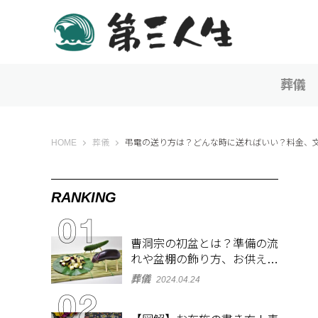
葬儀
第三人生 〜寄り道の歩き方〜
HOME
葬儀
弔電の送り方は？どんな時に送ればいい？料金、
RANKING
曹洞宗の初盆とは？準備の流
れや盆棚の飾り方、お供え物
を解説
葬儀
2024.04.24