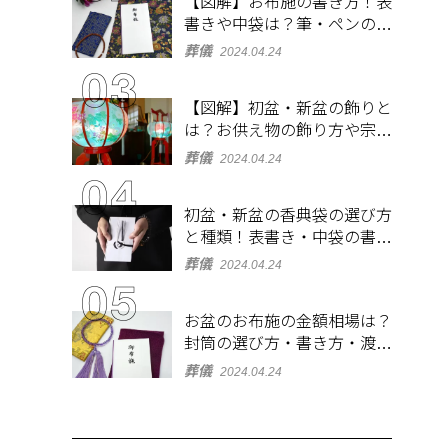
【図解】お布施の書き方！表
書きや中袋は？筆・ペンのマ
ナーとよくあるQ&A集
葬儀
2024.04.24
【図解】初盆・新盆の飾りと
は？お供え物の飾り方や宗派
ごとの違いを解説！
葬儀
2024.04.24
初盆・新盆の香典袋の選び方
と種類！表書き・中袋の書き
方、お札の入れ方も
葬儀
2024.04.24
お盆のお布施の金額相場は？
封筒の選び方・書き方・渡し
方も解説
葬儀
2024.04.24