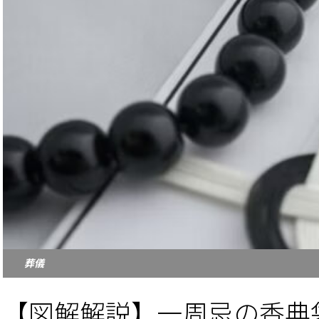
葬儀
【図解解説】一周忌の香典