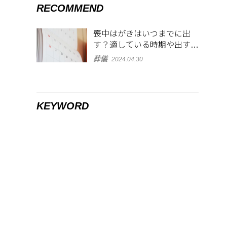
RECOMMEND
喪中はがきはいつまでに出
す？適している時期や出す範
囲を解説！
葬儀
2024.04.30
KEYWORD