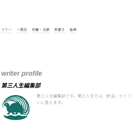
マナー
一周忌
供養・法要
表書き
香典
writer profile
第三人生編集部
第三人生編集部です。第三人生では、終活・ライフ
いに答えます。