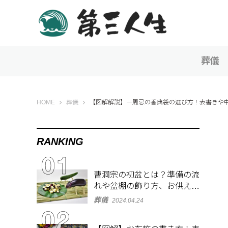
葬儀
第三人生 〜寄り道の歩き方〜
HOME
葬儀
【図解解説】一周忌の香典袋の選び方！表書きや
RANKING
曹洞宗の初盆とは？準備の流
れや盆棚の飾り方、お供え物
を解説
葬儀
2024.04.24