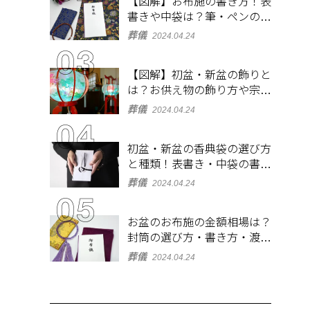
【図解】お布施の書き方！表
書きや中袋は？筆・ペンのマ
ナーとよくあるQ&A集
葬儀
2024.04.24
【図解】初盆・新盆の飾りと
は？お供え物の飾り方や宗派
ごとの違いを解説！
葬儀
2024.04.24
初盆・新盆の香典袋の選び方
と種類！表書き・中袋の書き
方、お札の入れ方も
葬儀
2024.04.24
お盆のお布施の金額相場は？
封筒の選び方・書き方・渡し
方も解説
葬儀
2024.04.24