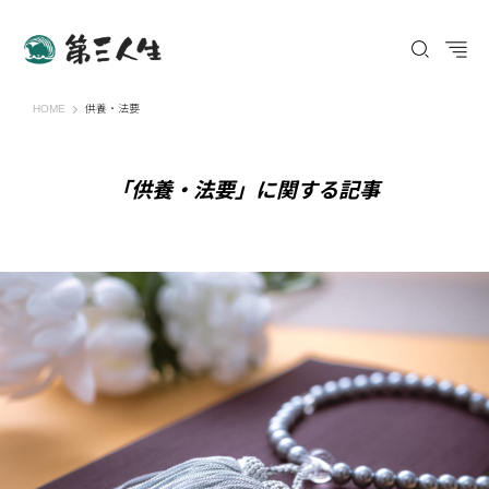
第三人生 〜寄り道の歩き方〜
HOME
供養・法要
「供養・法要」に関する記事