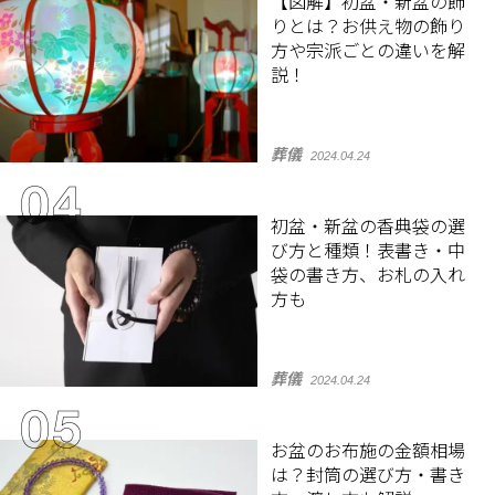
【図解】初盆・新盆の飾
りとは？お供え物の飾り
方や宗派ごとの違いを解
説！
葬儀
2024.04.24
初盆・新盆の香典袋の選
び方と種類！表書き・中
袋の書き方、お札の入れ
方も
葬儀
2024.04.24
お盆のお布施の金額相場
は？封筒の選び方・書き