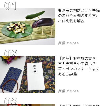
曹洞宗の初盆とは？準備
の流れや盆棚の飾り方、
お供え物を解説
葬儀
2024.04.24
【図解】お布施の書き
方！表書きや中袋は？
筆・ペンのマナーとよく
あるQ&A集
葬儀
2024.04.24