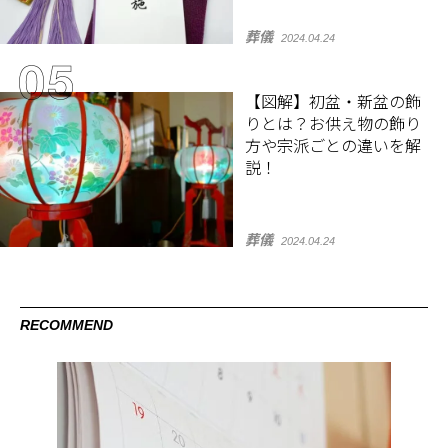
葬儀
2024.04.24
【図解】初盆・新盆の飾
りとは？お供え物の飾り
方や宗派ごとの違いを解
説！
葬儀
2024.04.24
RECOMMEND