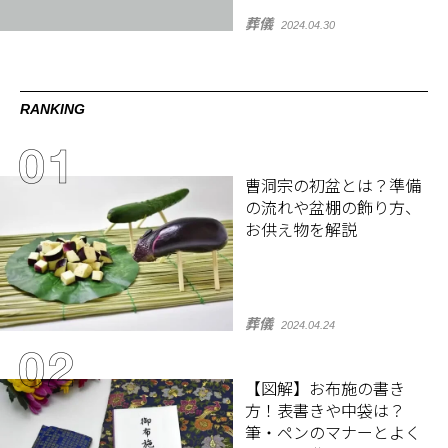
葬儀
2024.04.30
RANKING
曹洞宗の初盆とは？準備
の流れや盆棚の飾り方、
お供え物を解説
葬儀
2024.04.24
【図解】お布施の書き
方！表書きや中袋は？
筆・ペンのマナーとよく