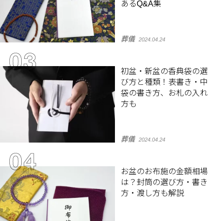
あるQ&A集
葬儀
2024.04.24
初盆・新盆の香典袋の選
び方と種類！表書き・中
袋の書き方、お札の入れ
方も
葬儀
2024.04.24
お盆のお布施の金額相場
は？封筒の選び方・書き
方・渡し方も解説