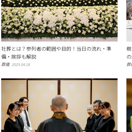
社葬とは？参列者の範囲や目的！当日の流れ・準
樹
備・挨拶も解説
の
葬儀
葬
2025.04.18