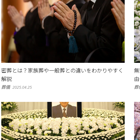
密葬とは？家族葬や一般葬との違いをわかりやすく
無
解説
由
葬儀
葬
2025.04.25