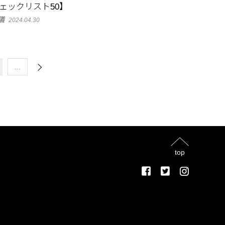
ェックリスト50】
儀
2024.04.30
…
top