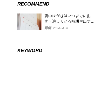
RECOMMEND
喪中はがきはいつまでに出
す？適している時期や出す範
囲を解説！
葬儀
2024.04.30
KEYWORD