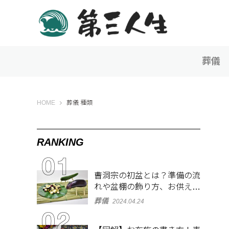
葬儀
第三人生 〜寄り道の歩き方〜
HOME
葬儀 種類
RANKING
曹洞宗の初盆とは？準備の流
れや盆棚の飾り方、お供え物
を解説
葬儀
2024.04.24