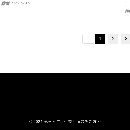
葬儀
チ
2024.04.30
葬
1
2
3
© 2024 第三人生 〜寄り道の歩き方〜