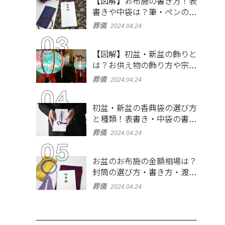
【図解】お布施の書き方！表
書きや中袋は？筆・ペンのマ
ナーとよくあるQ&A集
葬儀
2024.04.24
【図解】初盆・新盆の飾りと
は？お供え物の飾り方や宗派
ごとの違いを解説！
葬儀
2024.04.24
初盆・新盆の香典袋の選び方
と種類！表書き・中袋の書き
方、お札の入れ方も
葬儀
2024.04.24
お盆のお布施の金額相場は？
封筒の選び方・書き方・渡し
方も解説
葬儀
2024.04.24