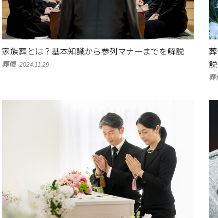
家族葬とは？基本知識から参列マナーまでを解説
葬
葬儀
説
2024.11.29
葬