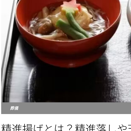
葬儀
精進揚げとは？精進落しや