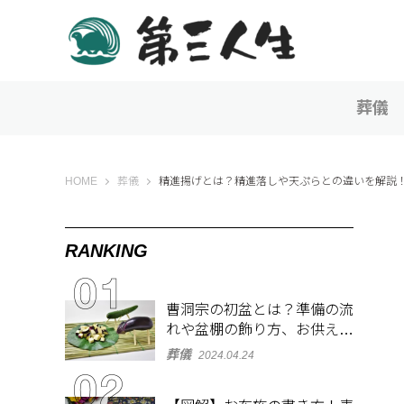
葬儀
第三人生 〜寄り道の歩き方〜
HOME
葬儀
精進揚げとは？精進落しや天ぷらとの違いを解説
RANKING
曹洞宗の初盆とは？準備の流
れや盆棚の飾り方、お供え物
を解説
葬儀
2024.04.24