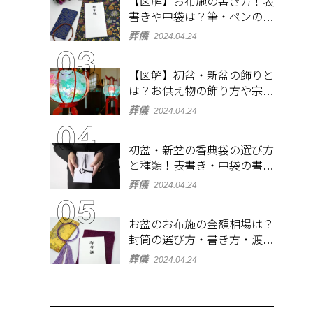
【図解】お布施の書き方！表
書きや中袋は？筆・ペンのマ
ナーとよくあるQ&A集
葬儀
2024.04.24
【図解】初盆・新盆の飾りと
は？お供え物の飾り方や宗派
ごとの違いを解説！
葬儀
2024.04.24
初盆・新盆の香典袋の選び方
と種類！表書き・中袋の書き
方、お札の入れ方も
葬儀
2024.04.24
お盆のお布施の金額相場は？
封筒の選び方・書き方・渡し
方も解説
葬儀
2024.04.24