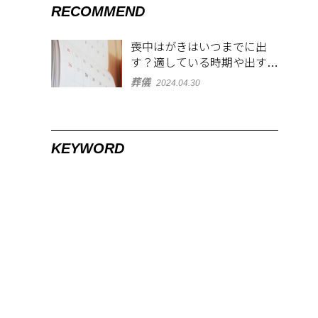
RECOMMEND
喪中はがきはいつまでに出
す？適している時期や出す範
囲を解説！
葬儀
2024.04.30
KEYWORD