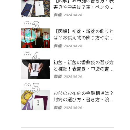
【図解】お布施の書き方！表
書きや中袋は？筆・ペンのマ
ナーとよくあるQ&A集
葬儀
2024.04.24
【図解】初盆・新盆の飾りと
は？お供え物の飾り方や宗派
ごとの違いを解説！
葬儀
2024.04.24
初盆・新盆の香典袋の選び方
と種類！表書き・中袋の書き
方、お札の入れ方も
葬儀
2024.04.24
お盆のお布施の金額相場は？
封筒の選び方・書き方・渡し
方も解説
葬儀
2024.04.24