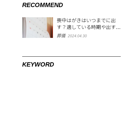
RECOMMEND
喪中はがきはいつまでに出
す？適している時期や出す範
囲を解説！
葬儀
2024.04.30
KEYWORD