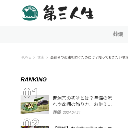
葬儀
第三人生 〜寄り道の歩き方〜
HOME
健康
高齢者の孤独を防ぐためには？知っておきたい地
RANKING
曹洞宗の初盆とは？準備の流
れや盆棚の飾り方、お供え物
を解説
葬儀
2024.04.24