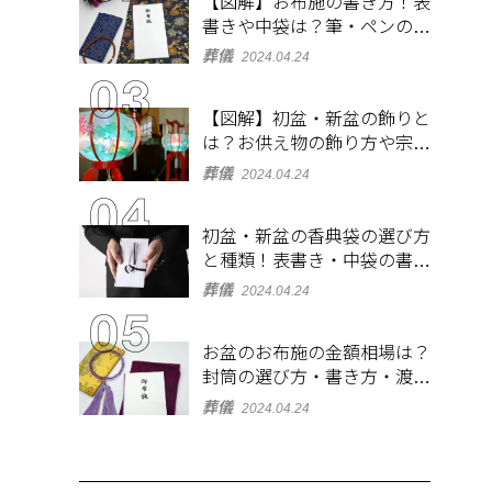
【図解】お布施の書き方！表
書きや中袋は？筆・ペンのマ
ナーとよくあるQ&A集
葬儀
2024.04.24
【図解】初盆・新盆の飾りと
は？お供え物の飾り方や宗派
ごとの違いを解説！
葬儀
2024.04.24
初盆・新盆の香典袋の選び方
と種類！表書き・中袋の書き
方、お札の入れ方も
葬儀
2024.04.24
お盆のお布施の金額相場は？
封筒の選び方・書き方・渡し
方も解説
葬儀
2024.04.24