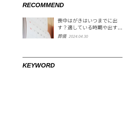
RECOMMEND
喪中はがきはいつまでに出
す？適している時期や出す範
囲を解説！
葬儀
2024.04.30
KEYWORD