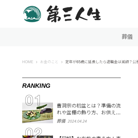
葬儀
第三人生 〜寄り道の歩き方〜
HOME
お金のこと
定年が65歳に延長したら退職金は減額？
RANKING
曹洞宗の初盆とは？準備の流
れや盆棚の飾り方、お供え物
を解説
葬儀
2024.04.24