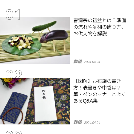
曹洞宗の初盆とは？準備
の流れや盆棚の飾り方、
お供え物を解説
葬儀
2024.04.24
【図解】お布施の書き
方！表書きや中袋は？
筆・ペンのマナーとよく
あるQ&A集
葬儀
2024.04.24