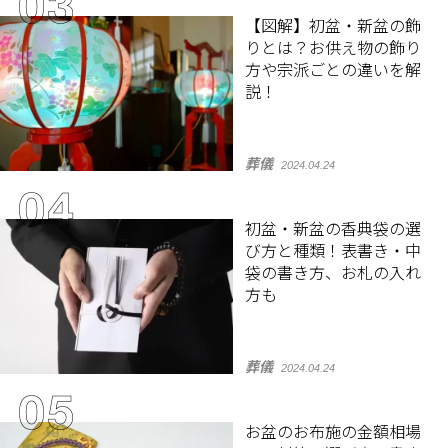
【図解】初盆・新盆の飾
りとは？お供え物の飾り
方や宗派ごとの違いを解
説！
葬儀
2024.04.24
初盆・新盆の香典袋の選
び方と種類！表書き・中
袋の書き方、お札の入れ
方も
葬儀
2024.04.24
お盆のお布施の金額相場