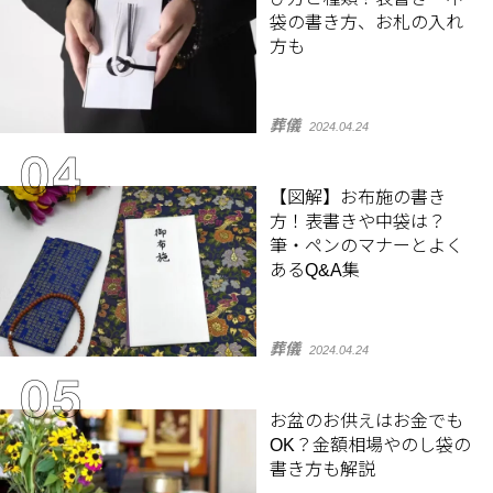
袋の書き方、お札の入れ
方も
葬儀
2024.04.24
【図解】お布施の書き
方！表書きや中袋は？
筆・ペンのマナーとよく
あるQ&A集
葬儀
2024.04.24
お盆のお供えはお金でも
OK？金額相場やのし袋の
書き方も解説