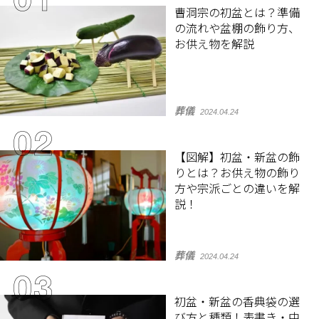
曹洞宗の初盆とは？準備
の流れや盆棚の飾り方、
お供え物を解説
葬儀
2024.04.24
【図解】初盆・新盆の飾
りとは？お供え物の飾り
方や宗派ごとの違いを解
説！
葬儀
2024.04.24
初盆・新盆の香典袋の選
び方と種類！表書き・中