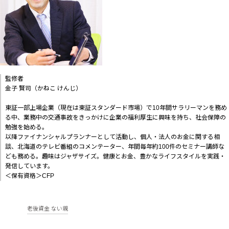
監修者
金子 賢司（かねこ けんじ）
東証一部上場企業（現在は東証スタンダード市場）で10年間サラリーマンを務め
る中、業務中の交通事故をきっかけに企業の福利厚生に興味を持ち、社会保障の
勉強を始める。
以降ファイナンシャルプランナーとして活動し、個人・法人のお金に関する相
談、北海道のテレビ番組のコメンテーター、年間毎年約100件のセミナー講師な
ども務める。趣味はジャザサイズ。健康とお金、豊かなライフスタイルを実践・
発信しています。
＜保有資格＞CFP
老後資金 ない親