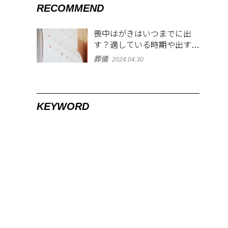
RECOMMEND
喪中はがきはいつまでに出
す？適している時期や出す範
囲を解説！
葬儀
2024.04.30
KEYWORD