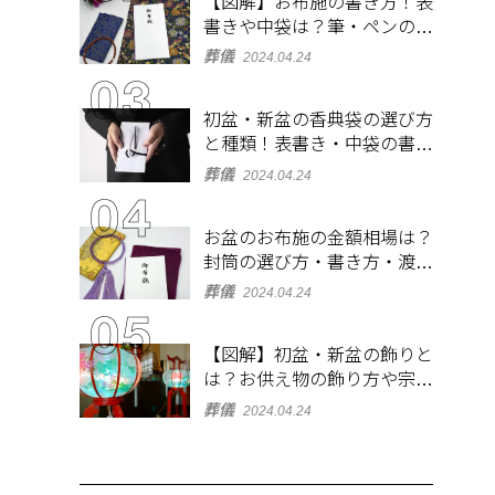
【図解】お布施の書き方！表
書きや中袋は？筆・ペンのマ
ナーとよくあるQ&A集
葬儀
2024.04.24
初盆・新盆の香典袋の選び方
と種類！表書き・中袋の書き
方、お札の入れ方も
葬儀
2024.04.24
お盆のお布施の金額相場は？
封筒の選び方・書き方・渡し
方も解説
葬儀
2024.04.24
【図解】初盆・新盆の飾りと
は？お供え物の飾り方や宗派
ごとの違いを解説！
葬儀
2024.04.24