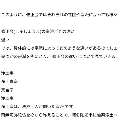
このように、修正会ではそれぞれの寺院や宗派によっても様
修正会(しゅしょうえ)の宗派ごとの違い
違い
では、具体的には宗派によってどのような違いがあるのでし
幾つかの宗派を例にとり、 修正会の違い について見ていきま
浄土宗
浄土真宗
真言宗
浄土宗
浄土宗は、法然上人が開いた宗派 です。
南無阿弥陀仏を心から称えることで、阿弥陀如来に極楽浄土