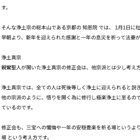
す。
そんな浄土宗の総本山である京都の 知恩院 では、 1月1日
早朝より、新年を迎えられた感謝と一年の息災を祈って法要
浄土真宗
親鸞聖人が開いた浄土真宗の修正会は、他宗派とは少し考え
浄土真宗では、全ての人は死後等しく浄土に迎えられると説
他の宗派のように、悟りを開く為に修行し極楽浄土に至るの
ているのです。
修正会も、三宝への懺悔や一年の安穏豊楽を祈る場というより
場 という考え方です。