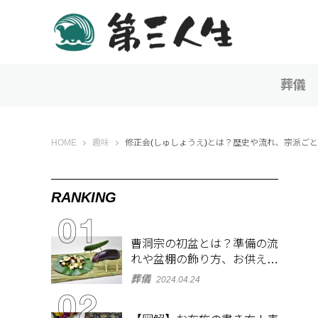
葬儀
第三人生 〜寄り道の歩き方〜
HOME
趣味
修正会(しゅしょうえ)とは？歴史や流れ、宗派ご
RANKING
曹洞宗の初盆とは？準備の流
れや盆棚の飾り方、お供え物
を解説
葬儀
2024.04.24