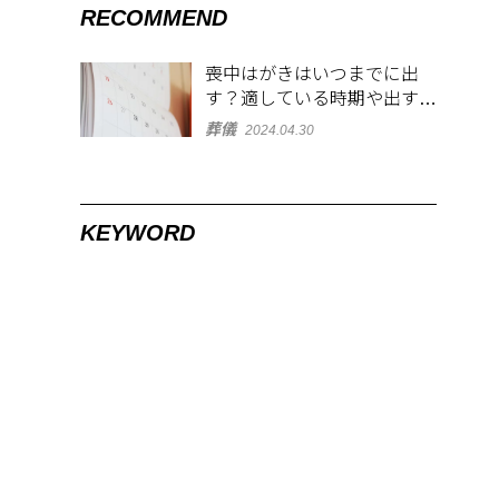
RECOMMEND
喪中はがきはいつまでに出
す？適している時期や出す範
囲を解説！
葬儀
2024.04.30
KEYWORD