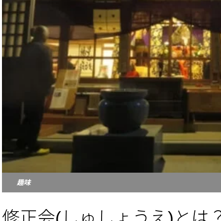
趣味
修正会(しゅしょうえ)とは