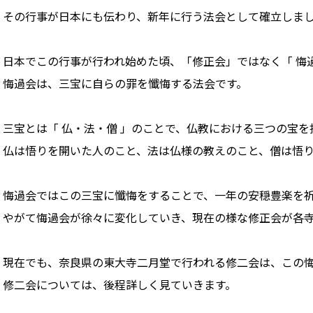
その行事が日本にも伝わり、新年に行う法会として確立しま
日本でこの行事が行われ始めた頃、「修正会」ではなく「 悔
悔過会は、三宝に自らの罪を懺悔する法会です。
三宝とは「 仏・法・僧 」のことで、仏教における三つの宝を
仏は悟りを開いた人のこと、法は仏様の教えのこと、僧は悟
悔過会ではこの三宝に懺悔をすることで、一年の安穏豊楽を
やがて悔過会が徐々に変化していき、現在の様な修正会が各
現在でも、奈良県の東大寺二月堂で行われる修二会は、この
修二会については、後程詳しく見ていきます。