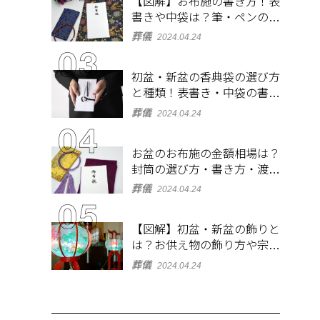
【図解】お布施の書き方！表
書きや中袋は？筆・ペンのマ
ナーとよくあるQ&A集
葬儀
2024.04.24
初盆・新盆の香典袋の選び方
と種類！表書き・中袋の書き
方、お札の入れ方も
葬儀
2024.04.24
お盆のお布施の金額相場は？
封筒の選び方・書き方・渡し
方も解説
葬儀
2024.04.24
【図解】初盆・新盆の飾りと
は？お供え物の飾り方や宗派
ごとの違いを解説！
葬儀
2024.04.24