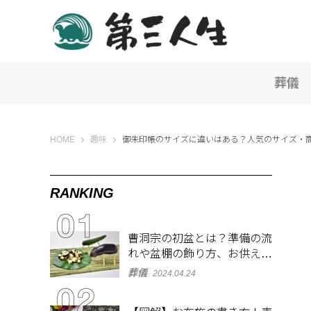
葬儀
第三人生 〜寄り道の歩き方〜
HOME
趣味
御朱印帳のサイズに違いはある？人気のサイズ・
RANKING
曹洞宗の初盆とは？準備の流
れや盆棚の飾り方、お供え物
を解説
葬儀
2024.04.24