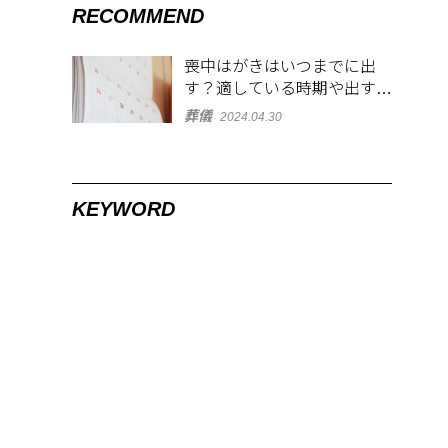
RECOMMEND
喪中はがきはいつまでに出
す？適している時期や出す範
囲を解説！
葬儀
2024.04.30
KEYWORD