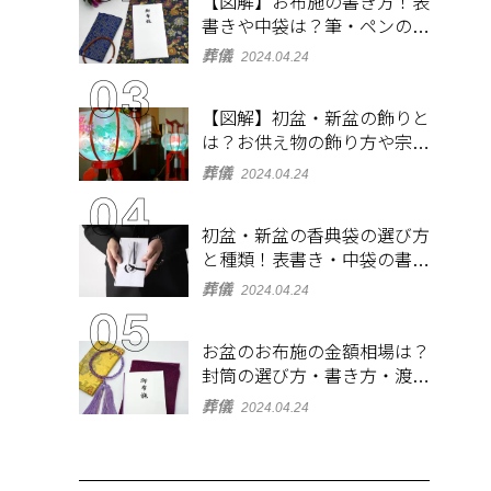
【図解】お布施の書き方！表
書きや中袋は？筆・ペンのマ
ナーとよくあるQ&A集
葬儀
2024.04.24
【図解】初盆・新盆の飾りと
は？お供え物の飾り方や宗派
ごとの違いを解説！
葬儀
2024.04.24
初盆・新盆の香典袋の選び方
と種類！表書き・中袋の書き
方、お札の入れ方も
葬儀
2024.04.24
お盆のお布施の金額相場は？
封筒の選び方・書き方・渡し
方も解説
葬儀
2024.04.24