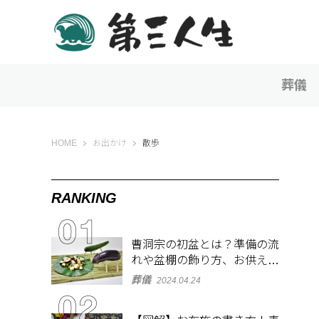
葬儀
第三人生 〜寄り道の歩き方〜
HOME
お出かけ
散歩
RANKING
曹洞宗の初盆とは？準備の流
れや盆棚の飾り方、お供え物
を解説
葬儀
2024.04.24