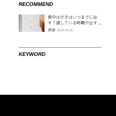
RECOMMEND
喪中はがきはいつまでに出
す？適している時期や出す範
囲を解説！
葬儀
2024.04.30
KEYWORD