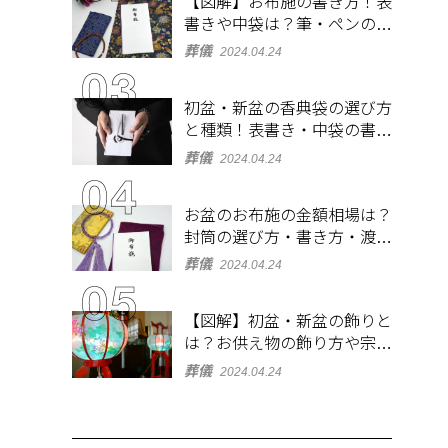
【図解】お布施の書き方！表
書きや中袋は？筆・ペンのマ
ナーとよくあるQ&A集
葬儀
2024.04.24
初盆・新盆の香典袋の選び方
と種類！表書き・中袋の書き
方、お札の入れ方も
葬儀
2024.04.24
お盆のお布施の金額相場は？
封筒の選び方・書き方・渡し
方も解説
葬儀
2024.04.24
【図解】初盆・新盆の飾りと
は？お供え物の飾り方や宗派
ごとの違いを解説！
葬儀
2024.04.24