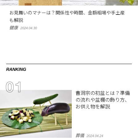
お見舞いのマナーは？関係性や時間、金額相場や手土産
も解説
健康
2024.04.30
RANKING
曹洞宗の初盆とは？準備
の流れや盆棚の飾り方、
お供え物を解説
葬儀
2024.04.24