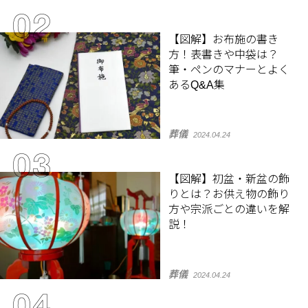
【図解】お布施の書き
方！表書きや中袋は？
筆・ペンのマナーとよく
あるQ&A集
葬儀
2024.04.24
【図解】初盆・新盆の飾
りとは？お供え物の飾り
方や宗派ごとの違いを解
説！
葬儀
2024.04.24