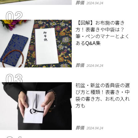
葬儀
2024.04.24
【図解】お布施の書き
方！表書きや中袋は？
筆・ペンのマナーとよく
あるQ&A集
葬儀
2024.04.24
初盆・新盆の香典袋の選
び方と種類！表書き・中
袋の書き方、お札の入れ
方も
葬儀
2024.04.24