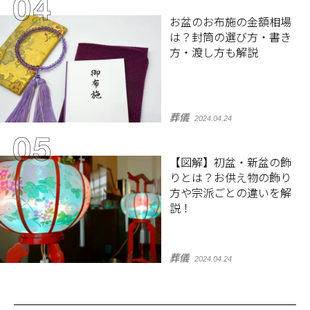
お盆のお布施の金額相場
は？封筒の選び方・書き
方・渡し方も解説
葬儀
2024.04.24
【図解】初盆・新盆の飾
りとは？お供え物の飾り
方や宗派ごとの違いを解
説！
葬儀
2024.04.24